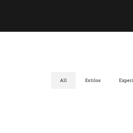
All
Estilos
Exper