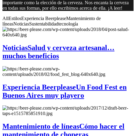
importante como la elección de la cerveza. Nos encanta la cerveza
en todas sus formas, por ello escribimos acerca de ella. ¡A leer!
All
Estilos
Experiencia Beerplease
Mantenimiento de
líneas
Noticias
Sustentabilidad
tecnología
Noticias
Salud y cerveza artesanal…
muchos beneficios
Experiencia Beerplease
Un Food Fest en
Buenos Aires muy playero
Mantenimiento de líneas
Cómo hacer el
mantenimiento de choperas